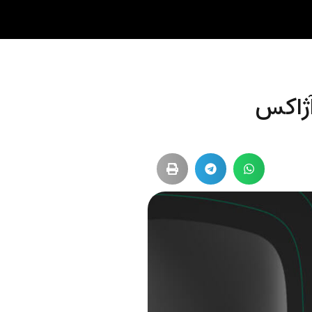
آژاکس