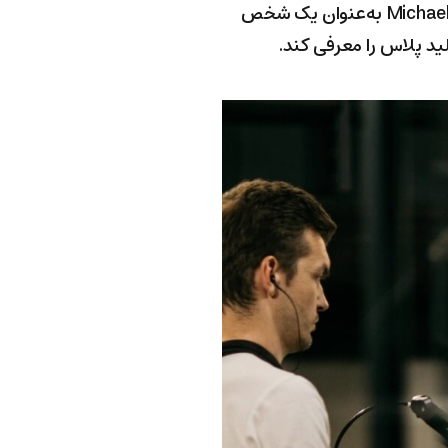
یک ماه بعد Michael Hygild به‌عنوان مدیر فروش در شمال اروپا به کمپانی ملحق شد. Michael Hygild به‌عنوان یک شخص
ید پلاس را معرفی کند.