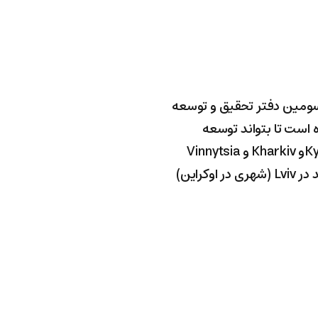
 سومین دفتر تحقیق و توسعه
ده است تا بتواند توسعه
دهندگان بااستعداد را گرد هم آورد. در کمتر از دو ماه، این کمپین زمینه جذب متخصصین در Kyivو Kharkiv و Vinnytsia
(شهرهای از اوکراین) را فراهم کرد. آژاکس به‌عنوان آخرین فعالیت خود در سال۲۰۲۱ دفتری جدید در Lviv (شهری در اوکراین)