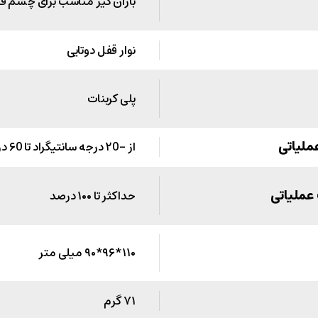
باران گیر مناسب برای چشم ف
نوار قفل دوتایی
پلی کربنات
ملیاتی
از -۲0 درجه سانتیگراد تا ۶0 درجه سانتیگراد
عملیاتی
حداکثر تا ۱۰۰ درصد
۱۱۰*۹۶*۹۰ میلی متر
۷۱ گرم