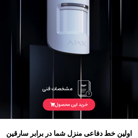
مشخصات فنی
خرید این محصول
اولین
خط
دفاعی
منزل
شما
در
برابر
سارقین