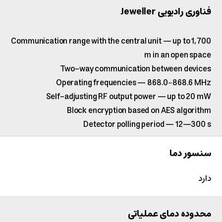
فناوری رادیویی Jeweller
Communication range with the central unit — up to 1,700
m in an open space
Two-way communication between devices
Operating frequencies — 868.0−868.6 MHz
Self-adjusting RF output power — up to 20 mW
Block encryption based on AES algorithm
Detector polling period — 12—300 s
سنسور دما
دارد
محدوده دمای عملیاتی