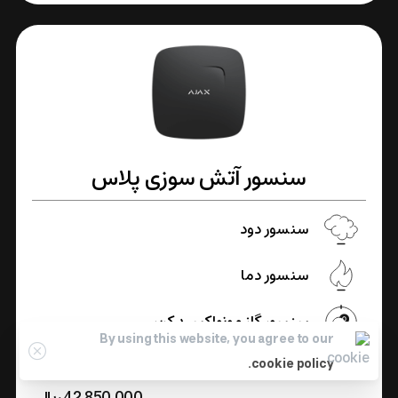
سنسور آتش سوزی پلاس
سنسور دود
سنسور دما
سنسور گاز مونواکسید کربن
By using this website, you agree to our
cookie policy.
42.850.000
﷼