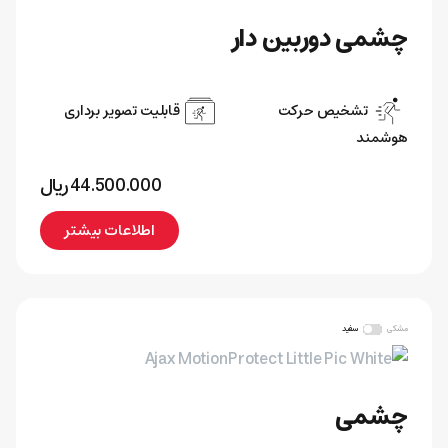
چشمی دوربین دار
تشخیص حرکت
قابلیت تصویر‌ برداری
هوشمند
44.500.000
﷼
اطلاعات بیشتر
مشکی
سفید
چشمی