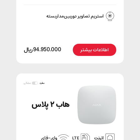
استریم تصاویر دوربین‌مداربسته
94.950.000
﷼
اطلاعات بیشتر
سفید
مشکی
هاب ۲ پلاس
اترنت
LTE
وای-فای