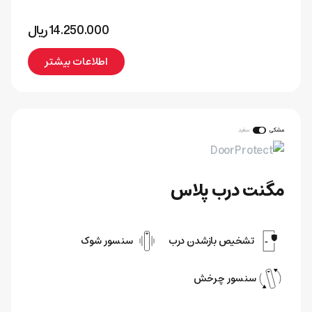
14.250.000
﷼
اطلاعات بیشتر
مشکی
سفید
مگنت درب پلاس
تشخیص بازشدن درب
سنسور شوک
سنسور چرخش