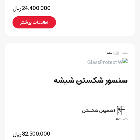
24.400.000
﷼
اطلاعات بیشتر
مشکی
سفید
سنسور شکستن شیشه
تشخیص شکستن
شیشه
32.500.000
﷼