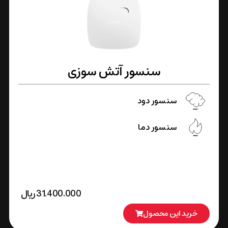
سنسور آتش سوزی
سنسور دود
سنسور دما
31.400.000
﷼
خرید این محصول