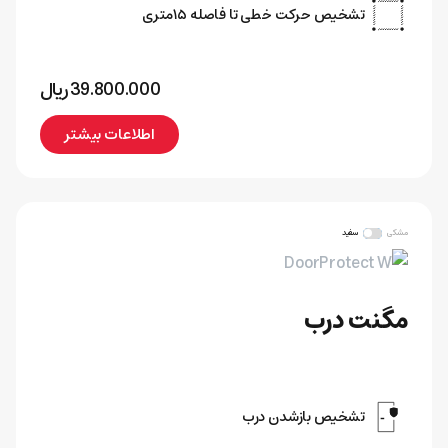
تشخیص حرکت خطی تا فاصله ۱۵‌متری
39.800.000
﷼
اطلاعات بیشتر
مشکی
سفید
مگنت درب
تشخیص بازشدن درب